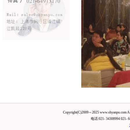
Copyright(C)2009～2025 www.shyanp
电话:021- 34308994 